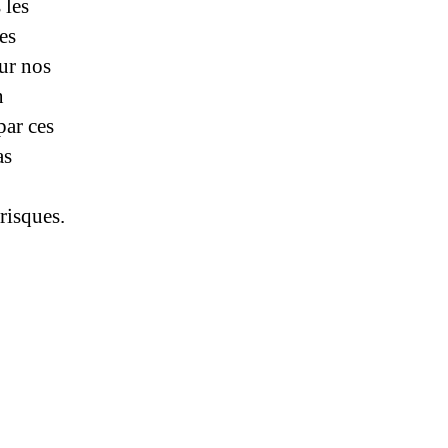
 les
es
ur nos
n
par ces
as
risques.