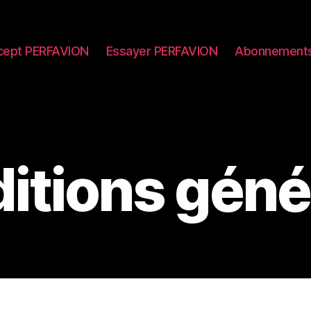
cept PERFAVION
Essayer PERFAVION
Abonnement
itions géné