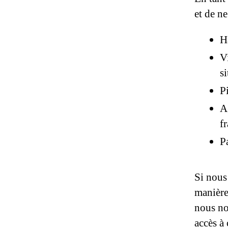
et de ne
Ha
Vi
si
P
A
f
Pa
Si nous
manière 
nous nou
accès à