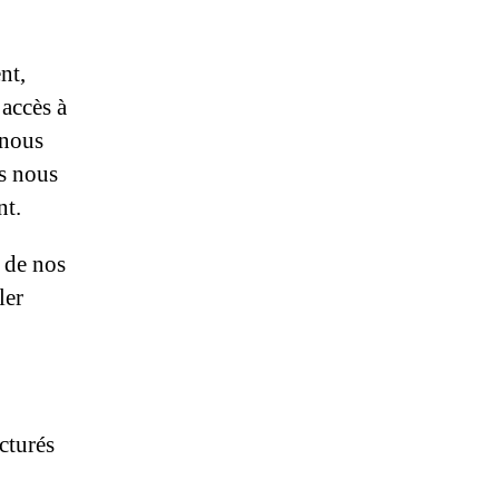
nt,
’accès à
 nous
s nous
nt.
 de nos
ler
cturés