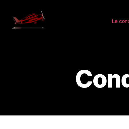
Le con
PERFAVION
Cond