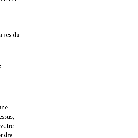
aires du
e
une
essus,
 votre
endre