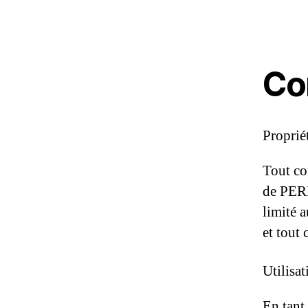
Co
Propriét
Tout con
de PERF
limité 
et tout 
Utilisa
En tant 