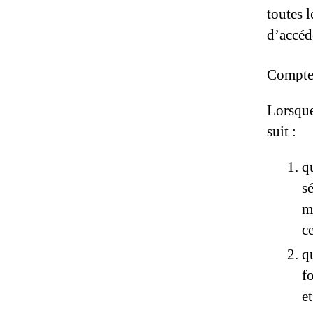
toutes 
d’accéde
Compte
Lorsque
suit :
q
s
m
c
q
f
e