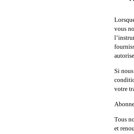
Lorsque
vous no
l’instr
fournis
autoris
Si nous
conditi
votre tr
Abonne
Tous no
et reno