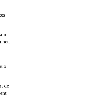
ces
son
.net.
 aux
nt de
ment