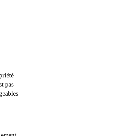
priété
st pas
rgeables
alement