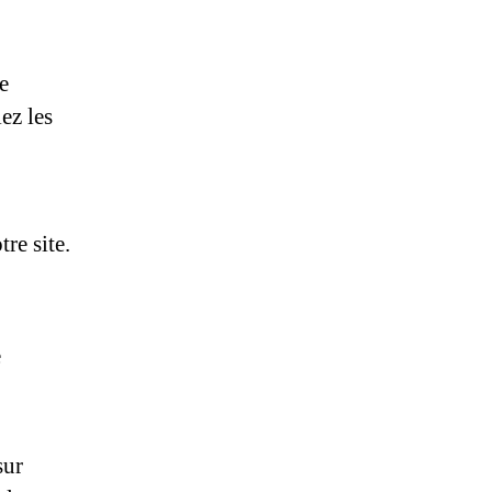
e
ez les
re site.
e
sur