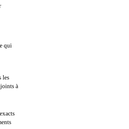
r
e qui
 les
joints à
 exacts
ments