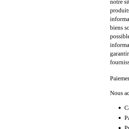
notre s
produit
informa
biens so
possibl
informa
garanti
fournis
Paieme
Nous ac
C
P
P