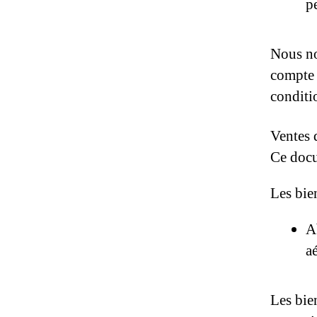
p
Nous no
compte s
conditio
Ventes d
Ce docu
Les bie
A
a
Les bien